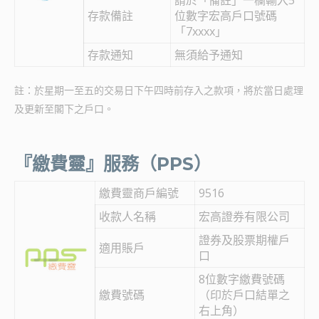
請於「備註」一欄輸入5
存款備註
位數字宏高戶口號碼
「7xxxx」
存款通知
無須給予通知
註：於星期一至五的交易日下午四時前存入之款項，將於當日處理
及更新至閣下之戶口。
『繳費靈』服務（PPS）
繳費靈商戶編號
9516
收款人名稱
宏高證券有限公司
證券及股票期權戶
適用賬戶
口
8位數字繳費號碼
繳費號碼
（印於戶口結單之
右上角）