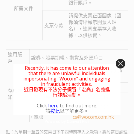
銀行賬戶。
所需文件
請提供支票正面圖像（圖
像須清晰顯示開票人姓
支票存款
名），連同支票存入收
據，以供核實。
適用賬
證券、股票期權、期貨及外匯戶口
戶
Recently, it has come to our attention
閣下的存款收據可透過下列任何一種方式通
that there are unlawful individuals
知本公司：
impersonating "Wocom" and engaging
in fraudulent activities.
• WhatsApp
(852) 5616-0672
近日發現有不法分子假冒「宏高」名義進
存款通
行詐騙活動。
知
• 客服熱線
(852) 2853-0118
Click
here
to find out more.
• 傳真
(852) 2542-1194
請
按此
以了解更多。
• 電郵
cs@wocom.com.hk
Powered by Convert Plus
註：於星期一至五的交易日下午四時前存入之款項，將於當日處理