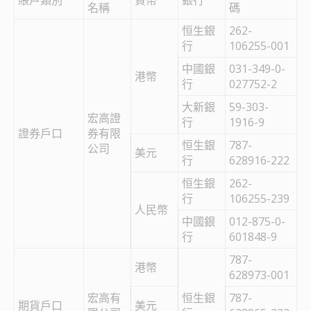
賬戶類別
貨幣
銀行
名稱
碼
恒生銀
262-
行
106255-001
中國銀
031-349-0-
港幣
行
027752-2
大新銀
59-303-
宏高證
行
1916-9
證券戶口
券有限
恒生銀
787-
公司
美元
行
628916-222
恒生銀
262-
行
106255-239
人民幣
中國銀
012-875-0-
行
601848-9
787-
港幣
628973-001
宏高有
恒生銀
787-
期貨戶口
美元