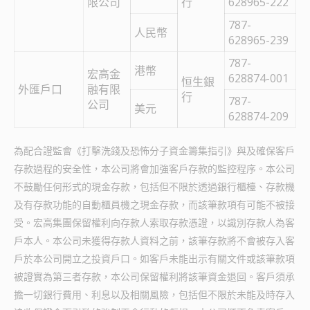
限公司
行
628965-222
787-
人民幣
628965-239
787-
港幣
宏高金
628874-001
恒生銀
外匯戶口
融有限
行
787-
公司
美元
628874-209
為配合證監會《打擊洗錢及恐怖分子資金籌集指引》與及確保客戶
存款過程的安全性，本公司將會加強客戶存款的監控程序。本公司
不鼓勵任何形式的現金存款，包括但不限於透過銀行櫃檯、存款機
及有存款功能的自動櫃員機之現金存款，而該筆款項有可能不被接
受。宏高集團保留權利向存款人索取存款憑證，以識別存款人為客
戶本人。本公司未獲得存款人資料之前，該筆存款將不會被存入客
戶於本公司開立之投資戶口。如客戶未能出示有關文件或該筆款項
被證實為第三者存款，本公司保留權利將該筆資金退回。客戶須承
擔一切銀行費用、利息以及相關風險，包括但不限於未能及時存入