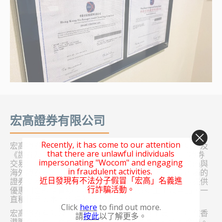
宏高證券有限公司
Recently, it has come to our attention
宏高證券有限公司為香港聯合交易所有限公司的參與者及
that there are unlawful individuals
《證券及期貨條例》項下的持牌法團，從事第1類（證券
impersonating "Wocom" and engaging
交易）受規管活動。主要從事香港證券買賣服務。透過與
in fraudulent activities.
海外證券商的網絡，我們亦能替客戶提供海外主要市場的
近日發現有不法分子假冒「宏高」名義進
證券交易服務。此外，更向以保證金購買證券的客戶提供
行詐騙活動。
優惠利息的信貸額。本公司尤其專長於衍生工具產品，一
直積極參與本地市場的衍生工具交易。
Click
here
to find out more.
宏高證券有限公司為客戶提供廣泛的證券工具，包括在香
請
按此
以了解更多。