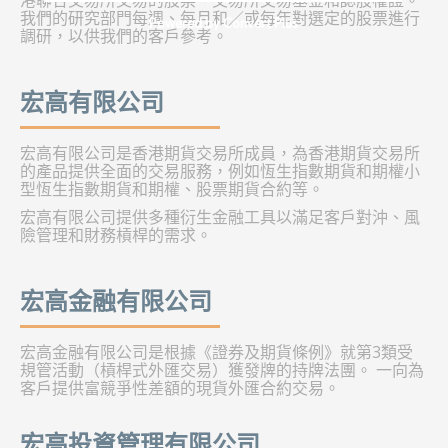
港聯合交易所交易的股票、交易所交易基金和認股權證。
我們的研究部門每週、每月和／或每年對選定的股票進行
Powered by Convert Plus
調研，以供我們的客戶參考。
宏高有限公司
宏高有限公司是香港期貨交易所成員，為香港期貨交易所
的產品提供全面的交易服務，例如恆生指數期貨和期權小
型恆生指數期貨和期權、股票期貨合約等。
宏高有限公司提供多種衍生金融工具以滿足客戶對沖、風
險管理和財務槓桿的需求。
宏高金融有限公司
宏高金融有限公司是根據《證券及期貨條例》就第3類受
規管活動（槓桿式外匯交易）獲發牌的持牌法團。 一向為
客戶提供富競爭性差額的現貨外匯合約交易。
宏高投資管理有限公司